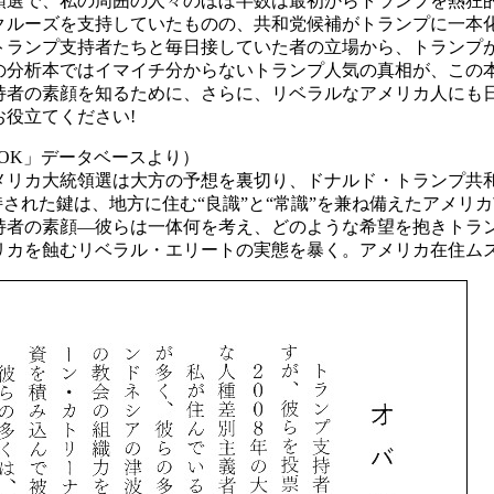
領選で、私の周囲の人々のほぼ半数は最初からトランプを熱狂
クルーズを支持していたものの、共和党候補がトランプに一本
トランプ支持者たちと毎日接していた者の立場から、トランプ
の分析本ではイマイチ分からないトランプ人気の真相が、この本
持者の素顔を知るために、さらに、リベラルなアメリカ人にも
お役立てください!
OOK」データベースより）
のアメリカ大統領選は大方の予想を裏切り、ドナルド・トランプ
持された鍵は、地方に住む“良識”と“常識”を兼ね備えたアメ
持者の素顔―彼らは一体何を考え、どのような希望を抱きトラ
リカを蝕むリベラル・エリートの実態を暴く。アメリカ在住ムス