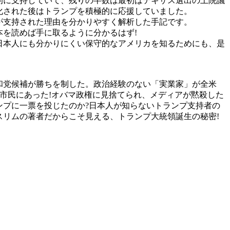
的に支持していて、残りの半数は最初はテキサス選出の上院議
化された後はトランプを積極的に応援していました。
が支持された理由を分かりやすく解析した手記です。
を読めば手に取るように分かるはず!
日本人にも分かりにくい保守的なアメリカを知るためにも、是
共和党候補が勝ちを制した。政治経験のない「実業家」が全米
リカ市民にあった!オバマ政権に見捨てられ、メディアが黙殺した
ンプに一票を投じたのか?日本人が知らないトランプ支持者の
リムの著者だからこそ見える、トランプ大統領誕生の秘密!