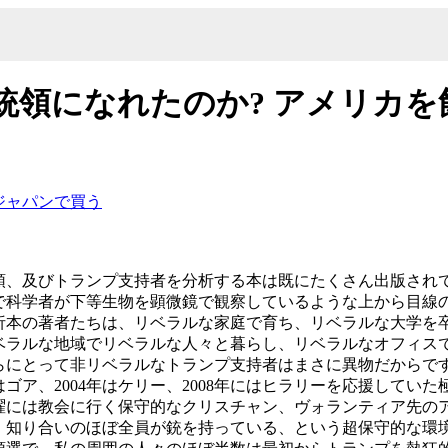
統領になれたのか? アメリカ
ジャパンで買う
頭、及びトランプ支持者を分析する本は既にたくさん出版され
で科学者が下等生物を顕微鏡で観察しているような上から目線
析本の著者たちは、リベラルな家庭で育ち、リベラルな大学を
ベラルな地域でリベラルな人々と暮らし、リベラルなオフィス
らにとって非リベラルなトランプ支持者はまさに異物だからで
年はゴア、2004年はケリー、2008年にはヒラリーを応援し
曜には教会に行く保守的なクリスチャン、ヴォランティア先の
、知り合いのほぼ全員が銃を持っている、という超保守的な環