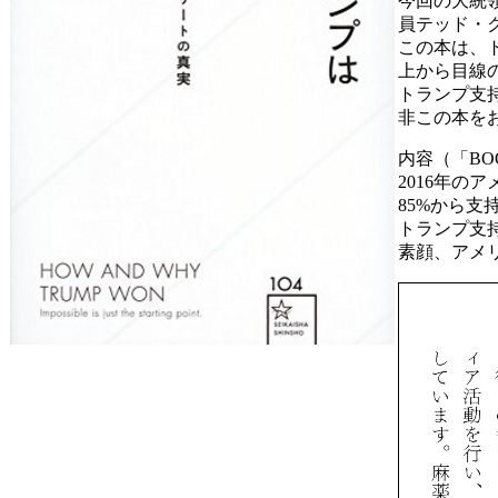
今回の大統
員テッド・
この本は、
上から目線
トランプ支
非この本を
内容（「B
2016年
85%から支
トランプ支
素顔、アメ