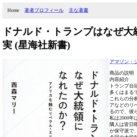
Home
著者プロフィール
主な著書
ドナルド・トランプはなぜ大
実 (星海社新書)
アマゾン；
商品の説明
内容紹介
トランプ台
多くはまる
これらの分
アなどのリ
るので、彼
私は2000
隣人は皆日
が保守派で